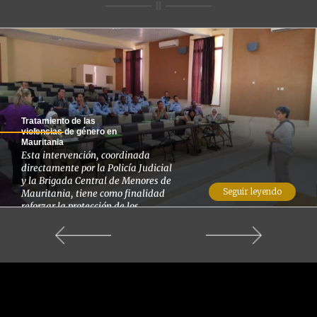
Tratamiento de las
violencias de género en
Mauritania
Esta intervención, coordinada
directamente por la Policía Judicial
y la Brigada Central de Menores de
Seguir leyendo
Mauritania, tiene como finalidad
reforzar la protección de los
derechos de las mujeres, de los
niños y niñas a través de la mejora
de la prevención y el tratamiento de
los casos de violencia basados en
género por la...